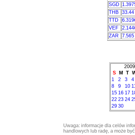
SGD
1.397
THB
33.44
TTD
6.319
VEF
2.144
ZAR
7.565
2009
S
M
T
1
2
3
4
8
9
10
1
15
16
17
1
22
23
24
2
29
30
Uwaga: informacje dla celów info
handlowych lub radę, a może być