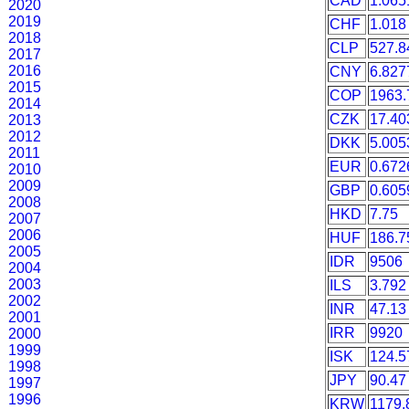
CAD
1.065
2020
2019
CHF
1.018
2018
CLP
527.8
2017
2016
CNY
6.827
2015
COP
1963.
2014
CZK
17.40
2013
2012
DKK
5.005
2011
EUR
0.672
2010
2009
GBP
0.605
2008
HKD
7.75
2007
2006
HUF
186.7
2005
IDR
9506
2004
2003
ILS
3.792
2002
INR
47.13
2001
IRR
9920
2000
1999
ISK
124.5
1998
JPY
90.47
1997
1996
KRW
1179.