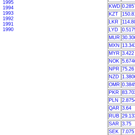
1995
KWD
0.285
1994
1993
KZT
150.8
1992
LKR
114.8
1991
1990
LYD
0.517
MUR
30.30
MXN
13.34
MYR
3.422
NOK
5.674
NPR
75.26
NZD
1.380
OMR
0.384
PKR
83.70
PLN
2.875
QAR
3.64
RUB
29.13
SAR
3.75
SEK
7.075