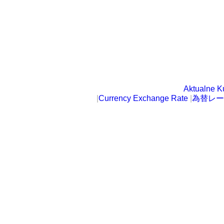
Aktualne K
|
Currency Exchange Rate
|
為替レー