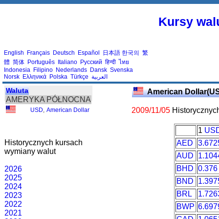
Kursy walu
English
Français
Deutsch
Español
日本語
한국의
繁
體
简体
Português
Italiano
Русский
हिन्दी
ไทย
Indonesia
Filipino
Nederlands
Dansk
Svenska
Norsk
Ελληνικά
Polska
Türkçe
العربية
Waluta
American Dollar(U
AMERYKA PÓŁNOCNA
2009/11/05
Historycznyc
USD
,
American Dollar
1
US
Historycznych kursach
AED
3.672
wymiany walut
AUD
1.104
BHD
0.376
2026
2025
BND
1.397
2024
BRL
1.726
2023
2022
BWP
6.697
2021