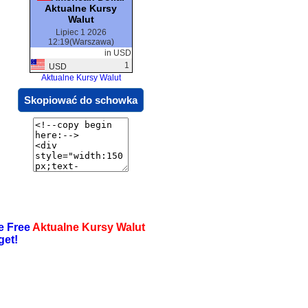
Aktualne Kursy
Walut
Lipiec 1 2026
12:19(Warszawa)
in USD
1
USD
Aktualne Kursy Walut
Skopiować do schowka
e Free
Aktualne Kursy Walut
get!