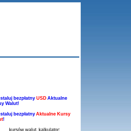
staluj bezpłatny
USD
Aktualne
sy Walut!
staluj bezpłatny
Aktualne Kursy
ut
!
kursów walut, kalkulator: