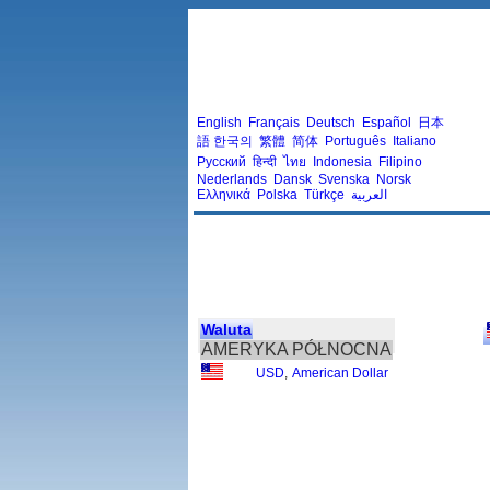
English
Français
Deutsch
Español
日本
語
한국의
繁體
简体
Português
Italiano
Русский
हिन्दी
ไทย
Indonesia
Filipino
Nederlands
Dansk
Svenska
Norsk
Ελληνικά
Polska
Türkçe
العربية
Waluta
AMERYKA PÓŁNOCNA
USD
,
American Dollar