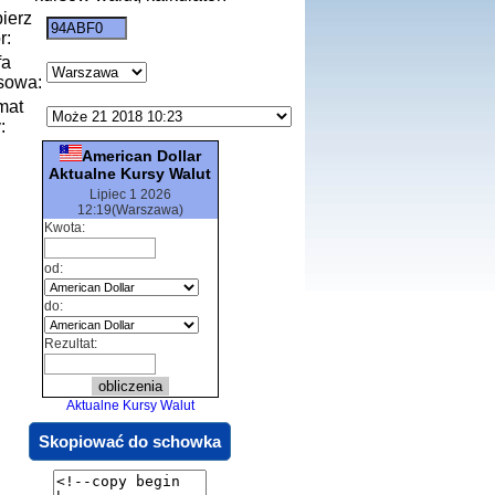
ierz
r:
fa
sowa:
mat
:
American Dollar
Aktualne Kursy Walut
Lipiec 1 2026
12:19(Warszawa)
Kwota:
od:
do:
Rezultat:
Aktualne Kursy Walut
Skopiować do schowka