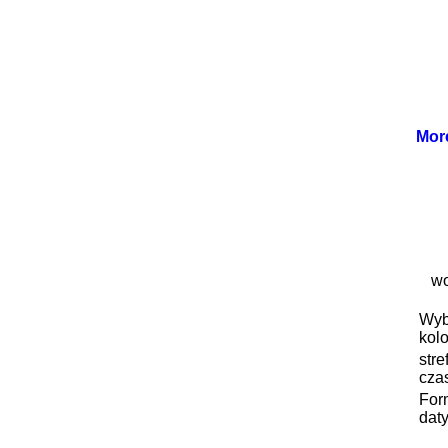
Mor
wo
Wyb
kolo
stre
cza
For
daty