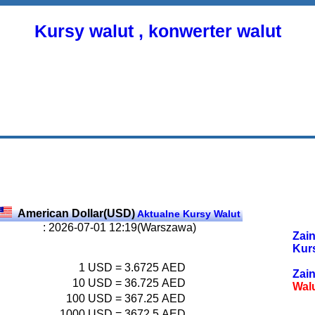
Kursy walut , konwerter walut
American Dollar(USD)
Aktualne Kursy Walut
: 2026-07-01 12:19(Warszawa)
Zain
Kur
1
USD
=
3.6725
AED
Zain
10
USD
=
36.725
AED
Wal
100
USD
=
367.25
AED
1000
USD
=
3672.5
AED