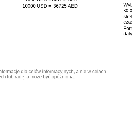
Wyb
10000
USD
=
36725
AED
kolo
stre
cza
For
daty
nformacje dla celów informacyjnych, a nie w celach
ch lub radę, a może być opóźniona.