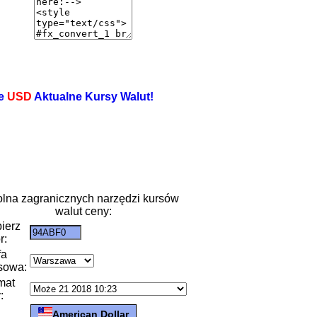
e
USD
Aktualne Kursy Walut!
lna zagranicznych narzędzi kursów
walut ceny:
ierz
r:
fa
sowa:
mat
:
American Dollar