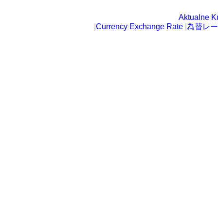
Aktualne K
|
Currency Exchange Rate
|
為替レー