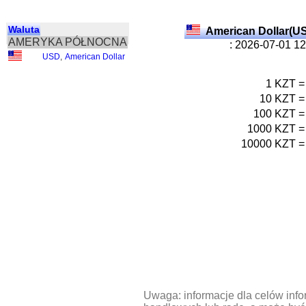
Waluta
American Dollar(U
AMERYKA PÓŁNOCNA
: 2026-07-01 1
USD
,
American Dollar
1
KZT
=
10
KZT
=
100
KZT
=
1000
KZT
=
10000
KZT
=
Uwaga: informacje dla celów info