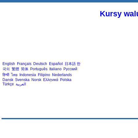
Kursy walu
English
Français
Deutsch
Español
日本語
한
국의
繁體
简体
Português
Italiano
Русский
हिन्दी
ไทย
Indonesia
Filipino
Nederlands
Dansk
Svenska
Norsk
Ελληνικά
Polska
Türkçe
العربية