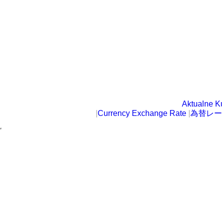
Aktualne K
|
Currency Exchange Rate
|
為替レー