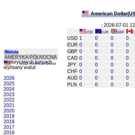
American Dollar(U
: 2026-07-01 1
USD
EUR
GBP
C
USD
1
0
0
0
EUR
0
0
0
0
GBP
0
0
0
0
Waluta
AMERYKA PÓŁNOCNA
CAD
0
0
0
0
Historycznych kursach
USD
,
American Dollar
JPY
0
0
0
0
wymiany walut
CHF
0
0
0
0
AUD
0
0
0
0
2026
2025
PLN
0
0
0
0
2024
2023
2022
2021
2020
2019
2018
2017
2016