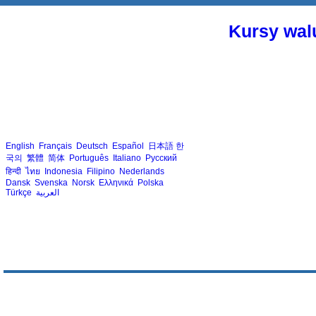
Kursy walu
English
Français
Deutsch
Español
日本語
한
국의
繁體
简体
Português
Italiano
Русский
हिन्दी
ไทย
Indonesia
Filipino
Nederlands
Dansk
Svenska
Norsk
Ελληνικά
Polska
Türkçe
العربية