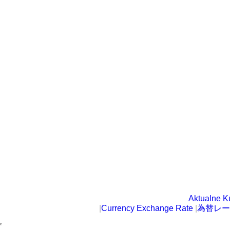
Aktualne K
|
Currency Exchange Rate
|
為替レー