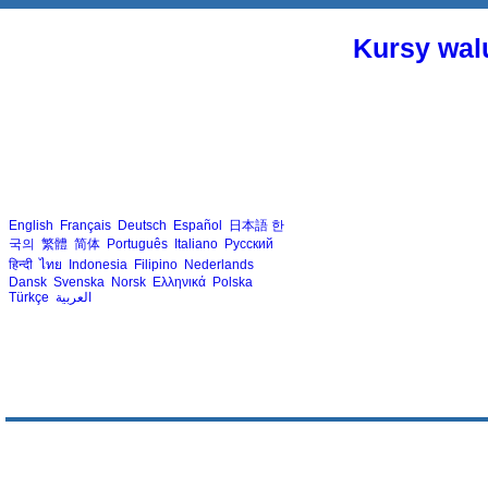
Kursy walu
English
Français
Deutsch
Español
日本語
한
국의
繁體
简体
Português
Italiano
Русский
हिन्दी
ไทย
Indonesia
Filipino
Nederlands
Dansk
Svenska
Norsk
Ελληνικά
Polska
Türkçe
العربية