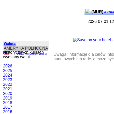
(MUR)
Aktua
: 2026-07-01 1
Waluta
AMERYKA PÓŁNOCNA
Historycznych kursach
USD
,
American Dollar
Uwaga: informacje dla celów info
wymiany walut
handlowych lub radę, a może być
2026
2025
2024
2023
2022
2021
2020
2019
2018
2017
2016