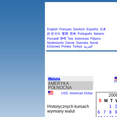
English
Français
Deutsch
Español
日本
語
한국의
繁體
简体
Português
Italiano
Русский
हिन्दी
ไทย
Indonesia
Filipino
Nederlands
Dansk
Svenska
Norsk
Ελληνικά
Polska
Türkçe
العربية
Waluta
AMERYKA
PÓŁNOCNA
USD
,
American Dollar
2008
S
M
T
Historycznych kursach
1
wymiany walut
6
7
8