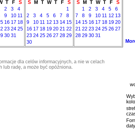
W
T
F
S
S
M
T
W
T
F
S
S
M
T
W
T
F
S
1
2
3
4
1
1
2
3
4
5
6
8
9
10
11
2
3
4
5
6
7
8
7
8
9
10
11
12
13
15
16
17
18
9
10
11
12
13
14
15
14
15
16
17
18
19
20
22
23
24
25
16
17
18
19
20
21
22
21
22
23
24
25
26
27
29
30
31
23
24
25
26
27
28
29
28
29
30
31
Mor
30
ormacje dla celów informacyjnych, a nie w celach
 lub radę, a może być opóźniona.
wo
Wyb
kolo
stre
cza
For
daty