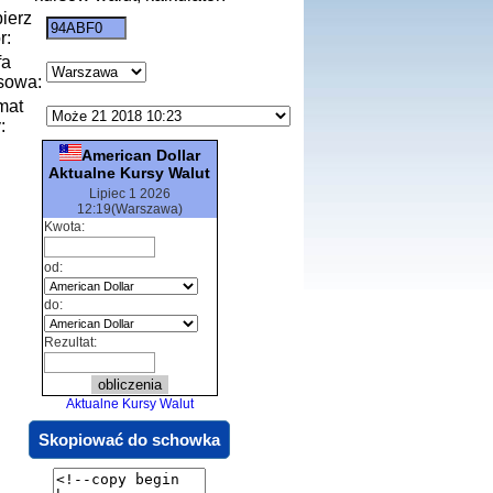
ierz
r:
fa
sowa:
mat
:
American Dollar
Aktualne Kursy Walut
Lipiec 1 2026
12:19(Warszawa)
Kwota:
od:
do:
Rezultat:
Aktualne Kursy Walut
Skopiować do schowka