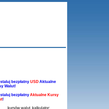
staluj bezpłatny
USD
Aktualne
sy Walut!
staluj bezpłatny
Aktualne Kursy
ut
!
kursów walut, kalkulator: