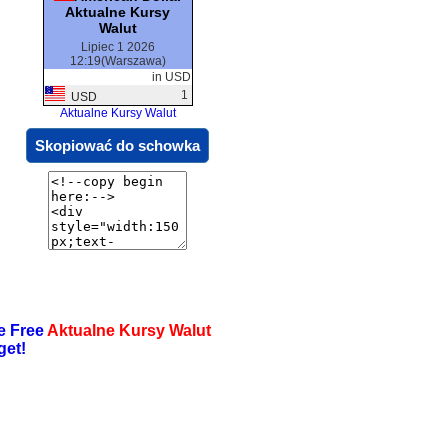
Aktualne Kursy
Walut
Lipiec 1 2026
12:19(Warszawa)
in USD
1
USD
Aktualne Kursy Walut
Skopiować do schowka
e Free
Aktualne Kursy Walut
get!