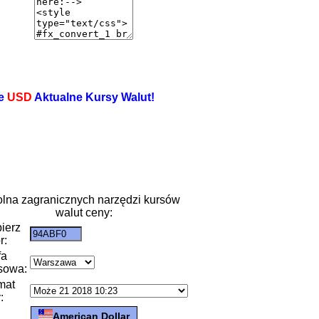
e
USD
Aktualne Kursy Walut!
lna zagranicznych narzędzi kursów
walut ceny:
ierz
r:
fa
sowa:
mat
:
American Dollar