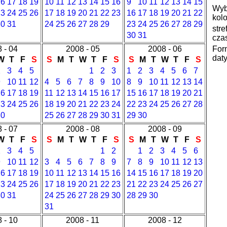
16
17
18
19
10
11
12
13
14
15
16
9
10
11
12
13
14
15
Wyb
23
24
25
26
17
18
19
20
21
22
23
16
17
18
19
20
21
22
kolo
30
31
24
25
26
27
28
29
23
24
25
26
27
28
29
stre
30
31
cza
 - 04
2008 - 05
2008 - 06
For
daty
W
T
F
S
S
M
T
W
T
F
S
S
M
T
W
T
F
S
2
3
4
5
1
2
3
1
2
3
4
5
6
7
9
10
11
12
4
5
6
7
8
9
10
8
9
10
11
12
13
14
16
17
18
19
11
12
13
14
15
16
17
15
16
17
18
19
20
21
23
24
25
26
18
19
20
21
22
23
24
22
23
24
25
26
27
28
30
25
26
27
28
29
30
31
29
30
 - 07
2008 - 08
2008 - 09
W
T
F
S
S
M
T
W
T
F
S
S
M
T
W
T
F
S
2
3
4
5
1
2
1
2
3
4
5
6
9
10
11
12
3
4
5
6
7
8
9
7
8
9
10
11
12
13
16
17
18
19
10
11
12
13
14
15
16
14
15
16
17
18
19
20
23
24
25
26
17
18
19
20
21
22
23
21
22
23
24
25
26
27
30
31
24
25
26
27
28
29
30
28
29
30
31
 - 10
2008 - 11
2008 - 12