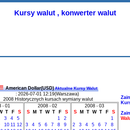
Kursy walut , konwerter walut
American Dollar(USD)
Aktualne Kursy Walut
: 2026-07-01 12:19(Warszawa)
Zain
2008 Historycznych kursach wymiany walut
Kur
 - 01
2008 - 02
2008 - 03
W
T
F
S
S
M
T
W
T
F
S
S
M
T
W
T
F
S
Zain
2
3
4
5
1
2
1
Wal
9
10
11
12
3
4
5
6
7
8
9
2
3
4
5
6
7
8