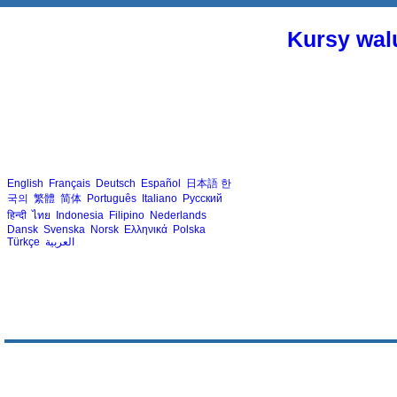
Kursy walu
English
Français
Deutsch
Español
日本語
한
국의
繁體
简体
Português
Italiano
Русский
हिन्दी
ไทย
Indonesia
Filipino
Nederlands
Dansk
Svenska
Norsk
Ελληνικά
Polska
Türkçe
العربية