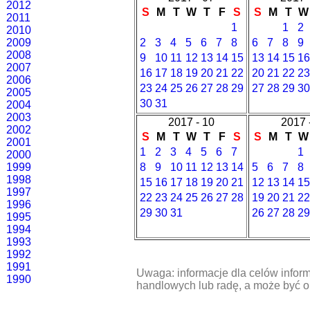
2012
S
M
T
W
T
F
S
S
M
T
W
2011
1
1
2
2010
2009
2
3
4
5
6
7
8
6
7
8
9
2008
9
10
11
12
13
14
15
13
14
15
16
2007
16
17
18
19
20
21
22
20
21
22
23
2006
23
24
25
26
27
28
29
27
28
29
30
2005
30
31
2004
2003
2017 - 10
2017 
2002
S
M
T
W
T
F
S
S
M
T
W
2001
1
2
3
4
5
6
7
1
2000
1999
8
9
10
11
12
13
14
5
6
7
8
1998
15
16
17
18
19
20
21
12
13
14
15
1997
22
23
24
25
26
27
28
19
20
21
22
1996
29
30
31
26
27
28
29
1995
1994
1993
1992
1991
Uwaga: informacje dla celów inform
1990
handlowych lub radę, a może być 