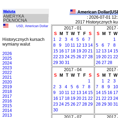
Waluta
American Dollar(US
AMERYKA
: 2026-07-01 12
PÓŁNOCNA
2017 Historycznych ku
USD
,
American Dollar
2017 - 01
2017 
S
M
T
W
T
F
S
S
M
T
W
Historycznych kursach
1
2
3
4
5
6
7
1
wymiany walut
8
9
10
11
12
13
14
5
6
7
8
15
16
17
18
19
20
21
12
13
14
15
2026
22
23
24
25
26
27
28
19
20
21
22
2025
29
30
31
26
27
28
2024
2023
2017 - 04
2017 
2022
S
M
T
W
T
F
S
S
M
T
W
2021
1
1
2
3
2020
2019
2
3
4
5
6
7
8
7
8
9
10
2018
9
10
11
12
13
14
15
14
15
16
17
2017
16
17
18
19
20
21
22
21
22
23
24
2016
23
24
25
26
27
28
29
28
29
30
31
2015
30
2014
2013
2017 - 07
2017 