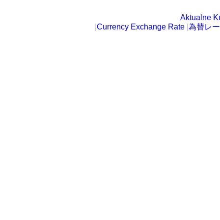
Aktualne K
|
Currency Exchange Rate
|
為替レー