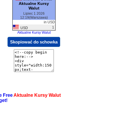
Aktualne Kursy
Walut
Lipiec 1 2026
12:19(Warszawa)
in USD
1
USD
Aktualne Kursy Walut
Skopiować do schowka
e Free
Aktualne Kursy Walut
get!