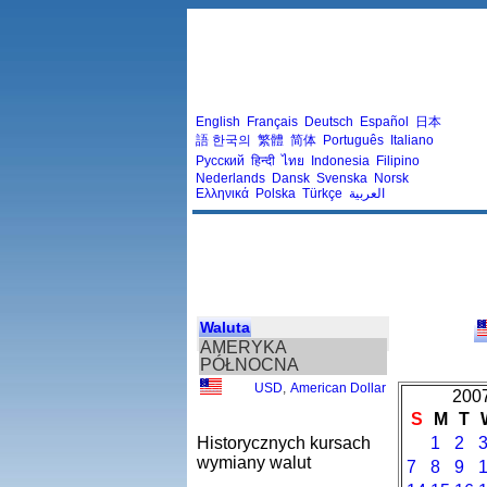
English
Français
Deutsch
Español
日本
語
한국의
繁體
简体
Português
Italiano
Русский
हिन्दी
ไทย
Indonesia
Filipino
Nederlands
Dansk
Svenska
Norsk
Ελληνικά
Polska
Türkçe
العربية
Waluta
AMERYKA
PÓŁNOCNA
USD
,
American Dollar
2007
S
M
T
Historycznych kursach
1
2
wymiany walut
7
8
9