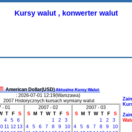
Kursy walut , konwerter walut
American Dollar(USD)
Aktualne Kursy Walut
: 2026-07-01 12:19(Warszawa)
Zain
2007 Historycznych kursach wymiany walut
Kur
 - 01
2007 - 02
2007 - 03
W
T
F
S
S
M
T
W
T
F
S
S
M
T
W
T
F
S
Zain
3
4
5
6
1
2
3
1
2
3
Wal
10
11
12
13
4
5
6
7
8
9
10
4
5
6
7
8
9
10