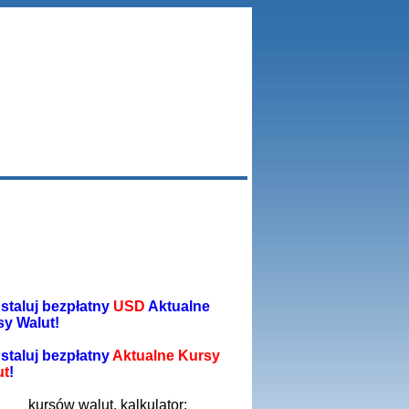
staluj bezpłatny
USD
Aktualne
sy Walut!
staluj bezpłatny
Aktualne Kursy
ut
!
kursów walut, kalkulator: