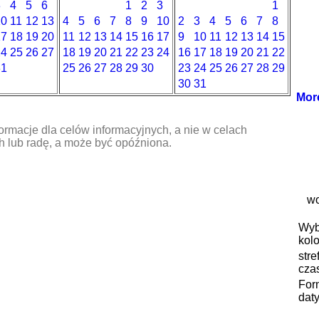
3
4
5
6
1
2
3
1
10
11
12
13
4
5
6
7
8
9
10
2
3
4
5
6
7
8
17
18
19
20
11
12
13
14
15
16
17
9
10
11
12
13
14
15
24
25
26
27
18
19
20
21
22
23
24
16
17
18
19
20
21
22
31
25
26
27
28
29
30
23
24
25
26
27
28
29
30
31
Mor
ormacje dla celów informacyjnych, a nie w celach
 lub radę, a może być opóźniona.
wo
Wyb
kolo
stre
cza
For
daty