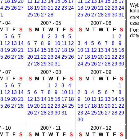
17
18
19
20
11
12
13
14
15
16
17
11
12
13
14
15
16
17
Wyb
24
25
26
27
18
19
20
21
22
23
24
18
19
20
21
22
23
24
kolo
31
25
26
27
28
25
26
27
28
29
30
31
stre
 - 04
2007 - 05
2007 - 06
cza
W
T
F
S
S
M
T
W
T
F
S
S
M
T
W
T
F
S
For
daty
4
5
6
7
1
2
3
4
5
1
2
11
12
13
14
6
7
8
9
10
11
12
3
4
5
6
7
8
9
18
19
20
21
13
14
15
16
17
18
19
10
11
12
13
14
15
16
25
26
27
28
20
21
22
23
24
25
26
17
18
19
20
21
22
23
27
28
29
30
31
24
25
26
27
28
29
30
 - 07
2007 - 08
2007 - 09
W
T
F
S
S
M
T
W
T
F
S
S
M
T
W
T
F
S
4
5
6
7
1
2
3
4
1
11
12
13
14
5
6
7
8
9
10
11
2
3
4
5
6
7
8
18
19
20
21
12
13
14
15
16
17
18
9
10
11
12
13
14
15
25
26
27
28
19
20
21
22
23
24
25
16
17
18
19
20
21
22
26
27
28
29
30
31
23
24
25
26
27
28
29
30
 - 10
2007 - 11
2007 - 12
W
T
F
S
S
M
T
W
T
F
S
S
M
T
W
T
F
S