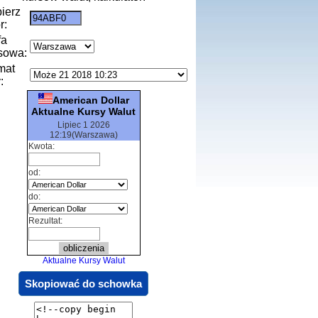
ierz
r:
fa
sowa:
mat
:
American Dollar
Aktualne Kursy Walut
Lipiec 1 2026
12:19(Warszawa)
Kwota:
od:
do:
Rezultat:
Aktualne Kursy Walut
Skopiować do schowka