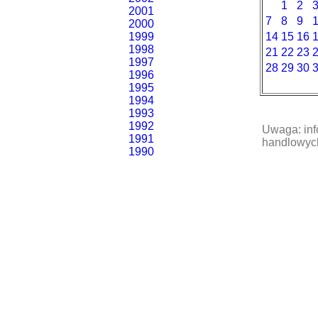
1
2
2001
7
8
9
2000
1999
14
15
16
1998
21
22
23
1997
28
29
30
1996
1995
1994
1993
1992
Uwaga: inf
1991
handlowych
1990