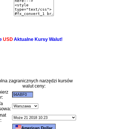
e
USD
Aktualne Kursy Walut!
lna zagranicznych narzędzi kursów
walut ceny:
ierz
r:
fa
sowa:
mat
:
American Dollar