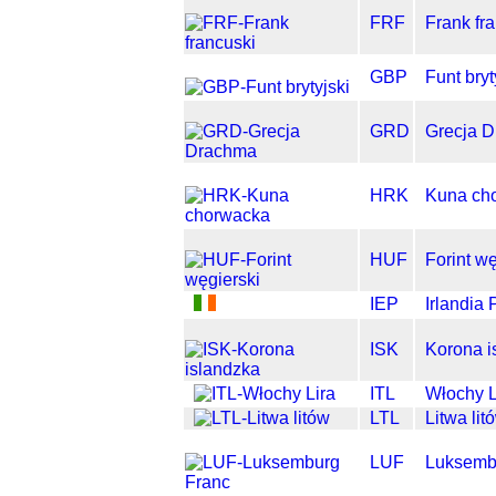
FRF
Frank fr
GBP
Funt bryt
GRD
Grecja 
HRK
Kuna ch
HUF
Forint wę
IEP
Irlandia
ISK
Korona i
ITL
Włochy L
LTL
Litwa lit
LUF
Luksemb