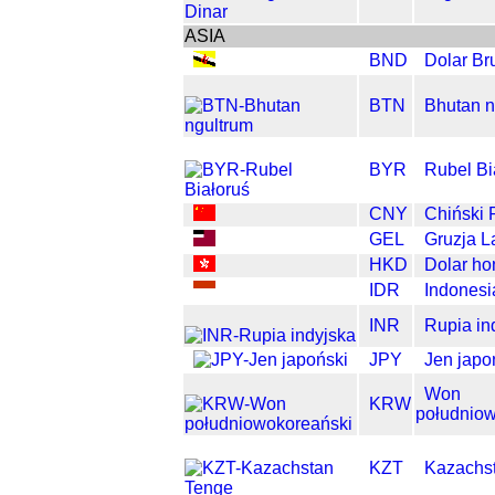
ASIA
BND
Dolar Br
BTN
Bhutan n
BYR
Rubel Bi
CNY
Chiński
GEL
Gruzja La
HKD
Dolar ho
IDR
Indonesi
INR
Rupia in
JPY
Jen japo
Won
KRW
południow
KZT
Kazachs