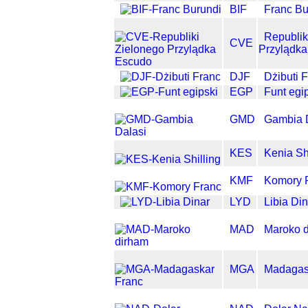
BIF
Franc Bu
Republik
CVE
Przylądk
DJF
Dżibuti 
EGP
Funt egi
GMD
Gambia 
KES
Kenia Sh
KMF
Komory 
LYD
Libia Din
MAD
Maroko 
MGA
Madagas