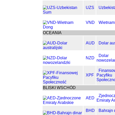
UZS
Uzbekis
VND
Wietnam
OCEANIA
AUD
Dolar aus
Dolar
NZD
nowozela
Finanso
XPF
Pacyfiku
Społeczn
BLISKI WSCHÓD
Zjednoc
AED
Emiraty A
BHD
Bahrajn 