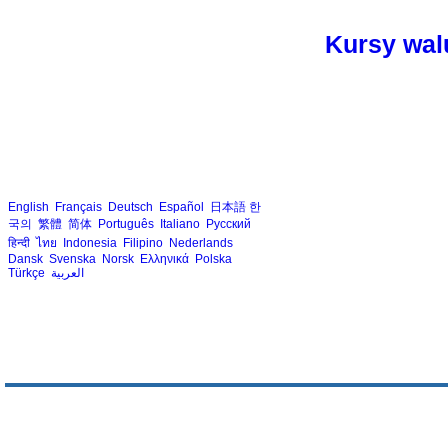
Kursy walu
English
Français
Deutsch
Español
日本語
한
국의
繁體
简体
Português
Italiano
Русский
हिन्दी
ไทย
Indonesia
Filipino
Nederlands
Dansk
Svenska
Norsk
Ελληνικά
Polska
Türkçe
العربية