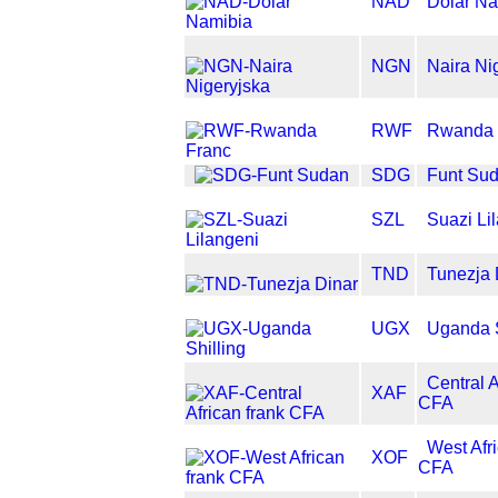
NAD
Dolar Na
NGN
Naira Ni
RWF
Rwanda 
SDG
Funt Su
SZL
Suazi Li
TND
Tunezja 
UGX
Uganda S
Central A
XAF
CFA
West Afri
XOF
CFA