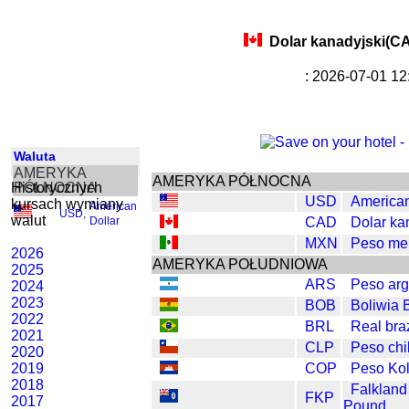
Dolar kanadyjski(C
: 2026-07-01 1
Waluta
AMERYKA
AMERYKA PÓŁNOCNA
Historycznych
PÓŁNOCNA
USD
American
kursach wymiany
American
USD
,
walut
Dollar
CAD
Dolar ka
MXN
Peso me
2026
AMERYKA POŁUDNIOWA
2025
ARS
Peso arg
2024
2023
BOB
Boliwia 
2022
BRL
Real braz
2021
CLP
Peso chil
2020
2019
COP
Peso Ko
2018
Falklan
FKP
2017
Pound