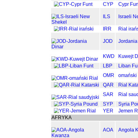
CYP
Cypr Fun
ILS
Israeli 
IRR
Rial irań
JOD
Jordania
KWD
Kuwejt D
LBP
Liban Fu
OMR
omański 
QAR
Rial Kata
SAR
Rial sau
SYP
Syria Po
YER
Jemen R
AFRYKA
AOA
Angola 