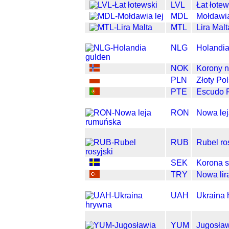
LVL
Łat łotew
MDL
Mołdawia
MTL
Lira Malt
NLG
Holandia
NOK
Korony n
PLN
Złoty Pol
PTE
Escudo P
RON
Nowa le
RUB
Rubel ro
SEK
Korona 
TRY
Nowa lir
UAH
Ukraina 
YUM
Jugosław