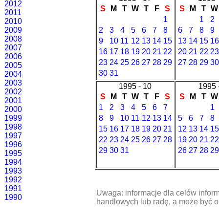
2012
S
M
T
W
T
F
S
S
M
T
W
2011
1
1
2
2010
2009
2
3
4
5
6
7
8
6
7
8
9
2008
9
10
11
12
13
14
15
13
14
15
16
2007
16
17
18
19
20
21
22
20
21
22
23
2006
23
24
25
26
27
28
29
27
28
29
30
2005
30
31
2004
2003
1995 - 10
1995 
2002
S
M
T
W
T
F
S
S
M
T
W
2001
1
2
3
4
5
6
7
1
2000
1999
8
9
10
11
12
13
14
5
6
7
8
1998
15
16
17
18
19
20
21
12
13
14
15
1997
22
23
24
25
26
27
28
19
20
21
22
1996
29
30
31
26
27
28
29
1995
1994
1993
1992
1991
Uwaga: informacje dla celów inform
1990
handlowych lub radę, a może być 