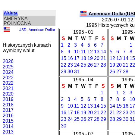
Waluta
American Dollar(US
AMERYKA
: 2026-07-01 12
PÓŁNOCNA
1995 Historycznych ku
USD
,
American Dollar
1995 - 01
1995 
S
M
T
W
T
F
S
S
M
T
W
Historycznych kursach
1
2
3
4
5
6
7
1
wymiany walut
8
9
10
11
12
13
14
5
6
7
8
15
16
17
18
19
20
21
12
13
14
15
2026
22
23
24
25
26
27
28
19
20
21
22
2025
29
30
31
26
27
28
2024
2023
1995 - 04
1995 
2022
S
M
T
W
T
F
S
S
M
T
W
2021
1
1
2
3
2020
2019
2
3
4
5
6
7
8
7
8
9
10
2018
9
10
11
12
13
14
15
14
15
16
17
2017
16
17
18
19
20
21
22
21
22
23
24
2016
23
24
25
26
27
28
29
28
29
30
31
2015
30
2014
2013
1995 - 07
1995 