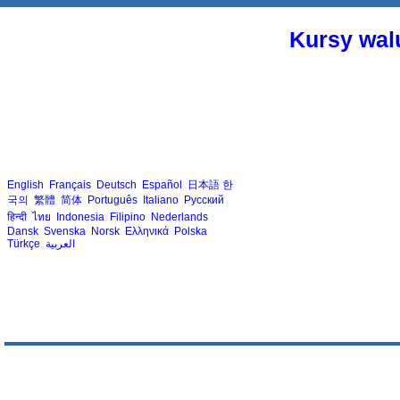
Kursy walu
English
Français
Deutsch
Español
日本語
한
국의
繁體
简体
Português
Italiano
Русский
हिन्दी
ไทย
Indonesia
Filipino
Nederlands
Dansk
Svenska
Norsk
Ελληνικά
Polska
Türkçe
العربية