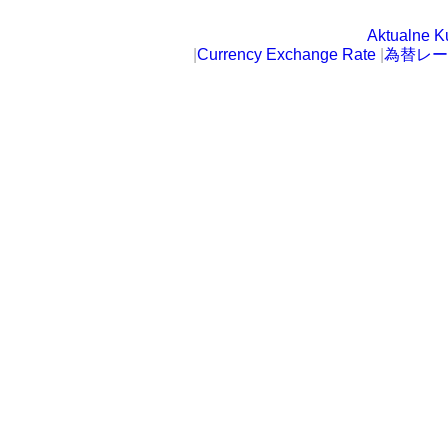
Aktualne K
|
Currency Exchange Rate
|
為替レー