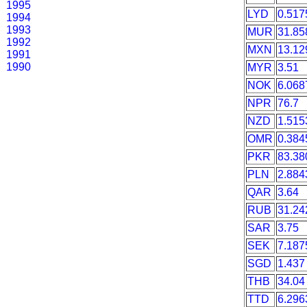
1995
LYD
0.517
1994
1993
MUR
31.85
1992
MXN
13.12
1991
1990
MYR
3.51
NOK
6.068
NPR
76.7
NZD
1.515
OMR
0.384
PKR
83.38
PLN
2.884
QAR
3.64
RUB
31.24
SAR
3.75
SEK
7.187
SGD
1.437
THB
34.04
TTD
6.296