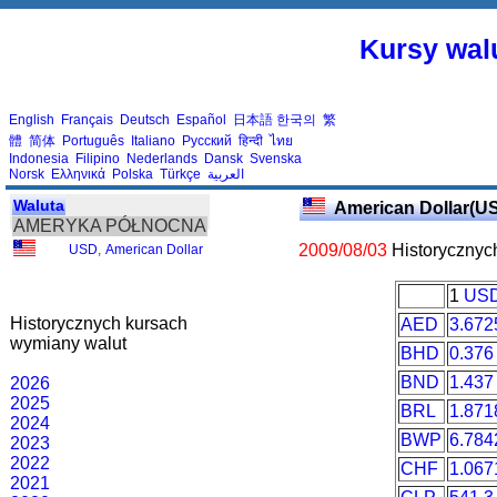
Kursy walu
English
Français
Deutsch
Español
日本語
한국의
繁
體
简体
Português
Italiano
Русский
हिन्दी
ไทย
Indonesia
Filipino
Nederlands
Dansk
Svenska
Norsk
Ελληνικά
Polska
Türkçe
العربية
Waluta
American Dollar(U
AMERYKA PÓŁNOCNA
2009/08/03
Historycznyc
USD
,
American Dollar
1
US
Historycznych kursach
AED
3.672
wymiany walut
BHD
0.376
BND
1.437
2026
2025
BRL
1.871
2024
BWP
6.784
2023
2022
CHF
1.067
2021