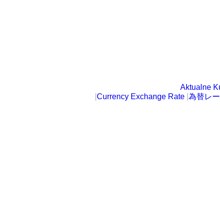
Aktualne K
|
Currency Exchange Rate
|
為替レー