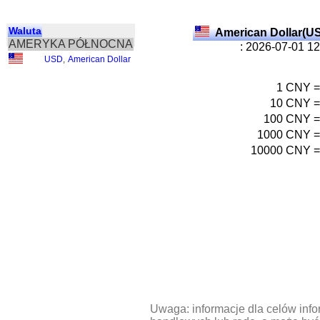
Waluta
American Dollar(U
AMERYKA PÓŁNOCNA
: 2026-07-01 1
USD
,
American Dollar
1
CNY
=
10
CNY
=
100
CNY
=
1000
CNY
=
10000
CNY
=
Uwaga: informacje dla celów info