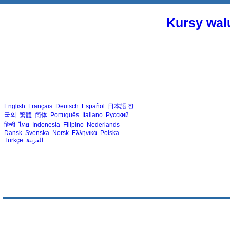
Kursy walu
English
Français
Deutsch
Español
日本語
한
국의
繁體
简体
Português
Italiano
Русский
हिन्दी
ไทย
Indonesia
Filipino
Nederlands
Dansk
Svenska
Norsk
Ελληνικά
Polska
Türkçe
العربية