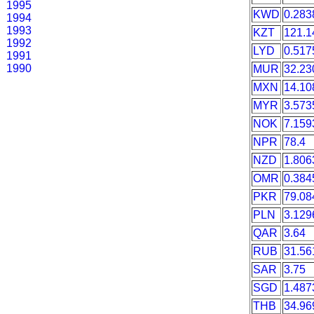
1995
KWD
0.283
1994
1993
KZT
121.1
1992
LYD
0.517
1991
1990
MUR
32.23
MXN
14.10
MYR
3.573
NOK
7.159
NPR
78.4
NZD
1.806
OMR
0.384
PKR
79.08
PLN
3.129
QAR
3.64
RUB
31.56
SAR
3.75
SGD
1.487
THB
34.96