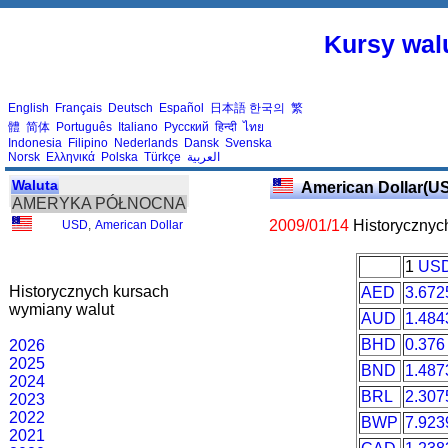
Kursy walu
English
Français
Deutsch
Español
日本語
한국의
繁
體
简体
Português
Italiano
Русский
हिन्दी
ไทย
Indonesia
Filipino
Nederlands
Dansk
Svenska
Norsk
Ελληνικά
Polska
Türkçe
العربية
Waluta
American Dollar(U
AMERYKA PÓŁNOCNA
2009/01/14
Historycznyc
USD
,
American Dollar
1
US
Historycznych kursach
AED
3.672
wymiany walut
AUD
1.484
BHD
0.376
2026
2025
BND
1.487
2024
BRL
2.307
2023
2022
BWP
7.923
2021