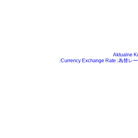
Aktualne K
|
Currency Exchange Rate
|
為替レー