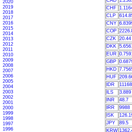
CAD
1.238
2020
2019
CHF
1.116
2018
CLP
614.8
2017
2016
CNY
6.839
2015
COP
2226.
2014
CZK
20.44
2013
2012
DKK
5.656
2011
EUR
0.759
2010
2009
GBP
0.687
2008
HKD
7.756
2007
2006
HUF
209.6
2005
IDR
11168
2004
2003
ILS
3.889
2002
INR
48.7
2001
IRR
9988
2000
1999
ISK
126.1
1998
JPY
89.5
1997
1996
KRW
1362.