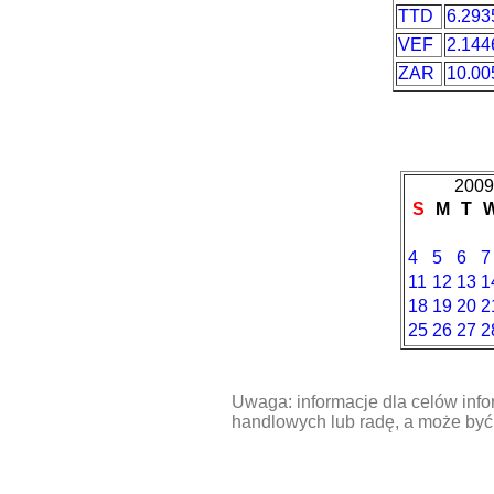
TTD
6.293
VEF
2.144
ZAR
10.00
2009
S
M
T
4
5
6
7
11
12
13
1
18
19
20
2
25
26
27
2
Uwaga: informacje dla celów info
handlowych lub radę, a może być