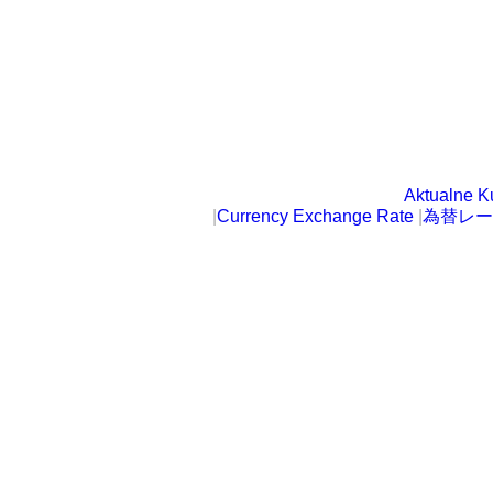
Aktualne K
|
Currency Exchange Rate
|
為替レー