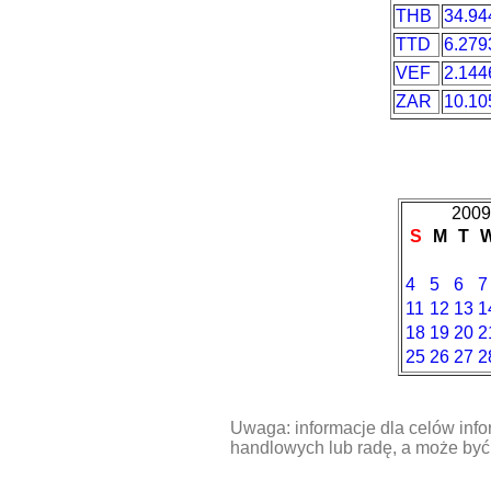
THB
34.94
TTD
6.279
VEF
2.144
ZAR
10.10
2009
S
M
T
4
5
6
7
11
12
13
1
18
19
20
2
25
26
27
2
Uwaga: informacje dla celów info
handlowych lub radę, a może być