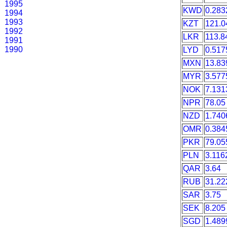
1995
KWD
0.283
1994
1993
KZT
121.0
1992
LKR
113.8
1991
1990
LYD
0.517
MXN
13.83
MYR
3.577
NOK
7.131
NPR
78.05
NZD
1.740
OMR
0.384
PKR
79.05
PLN
3.116
QAR
3.64
RUB
31.22
SAR
3.75
SEK
8.205
SGD
1.489