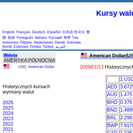
Kursy walu
English
Français
Deutsch
Español
日本語
한국의
繁
體
简体
Português
Italiano
Русский
हिन्दी
ไทย
Indonesia
Filipino
Nederlands
Dansk
Svenska
Norsk
Ελληνικά
Polska
Türkçe
العربية
Waluta
American Dollar(U
AMERYKA PÓŁNOCNA
2009/01/13
Historycznyc
USD
,
American Dollar
1
US
Historycznych kursach
AED
3.672
wymiany walut
AUD
1.475
BHD
0.376
2026
2025
BND
1.489
2024
BRL
2.296
2023
2022
BWP
7.917
2021