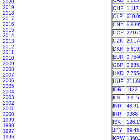
CAD
1.225
2020
2019
CHF
1.117
2018
CLP
610.0
2017
2016
CNY
6.839
2015
COP
2216.
2014
CZK
20.17
2013
2012
DKK
5.619
2011
EUR
0.754
2010
2009
GBP
0.685
2008
HKD
7.755
2007
2006
HUF
211.9
2005
IDR
1122
2004
2003
ILS
3.915
2002
INR
48.91
2001
IRR
9988
2000
1999
ISK
126.1
1998
JPY
89.45
1997
1996
KRW
1360.