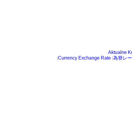
Aktualne K
|
Currency Exchange Rate
|
為替レー