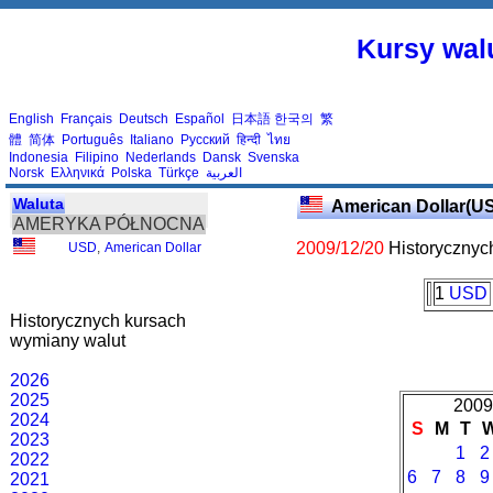
Kursy walu
English
Français
Deutsch
Español
日本語
한국의
繁
體
简体
Português
Italiano
Русский
हिन्दी
ไทย
Indonesia
Filipino
Nederlands
Dansk
Svenska
Norsk
Ελληνικά
Polska
Türkçe
العربية
Waluta
American Dollar(U
AMERYKA PÓŁNOCNA
2009/12/20
Historycznyc
USD
,
American Dollar
1
USD
Historycznych kursach
wymiany walut
2026
2025
2009
2024
S
M
T
2023
1
2
2022
6
7
8
9
2021