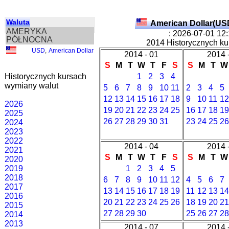
Waluta
American Dollar(US
AMERYKA
: 2026-07-01 12
PÓŁNOCNA
2014 Historycznych ku
USD
,
American Dollar
2014 - 01
2014 
S
M
T
W
T
F
S
S
M
T
W
Historycznych kursach
1
2
3
4
wymiany walut
5
6
7
8
9
10
11
2
3
4
5
12
13
14
15
16
17
18
9
10
11
12
2026
19
20
21
22
23
24
25
16
17
18
19
2025
26
27
28
29
30
31
23
24
25
26
2024
2023
2022
2014 - 04
2014 
2021
S
M
T
W
T
F
S
S
M
T
W
2020
2019
1
2
3
4
5
2018
6
7
8
9
10
11
12
4
5
6
7
2017
13
14
15
16
17
18
19
11
12
13
14
2016
20
21
22
23
24
25
26
18
19
20
21
2015
27
28
29
30
25
26
27
28
2014
2013
2014 - 07
2014 