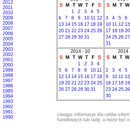
2012
S
M
T
W
T
F
S
S
M
T
W
2011
1
2
3
4
5
2010
2009
6
7
8
9
10
11
12
3
4
5
6
2008
13
14
15
16
17
18
19
10
11
12
13
2007
20
21
22
23
24
25
26
17
18
19
20
2006
27
28
29
30
31
24
25
26
27
2005
31
2004
2003
2014 - 10
2014 
2002
S
M
T
W
T
F
S
S
M
T
W
2001
1
2
3
4
2000
1999
5
6
7
8
9
10
11
2
3
4
5
1998
12
13
14
15
16
17
18
9
10
11
12
1997
19
20
21
22
23
24
25
16
17
18
19
1996
26
27
28
29
30
31
23
24
25
26
1995
30
1994
1993
1992
1991
Uwaga: informacje dla celów inform
1990
handlowych lub radę, a może być 