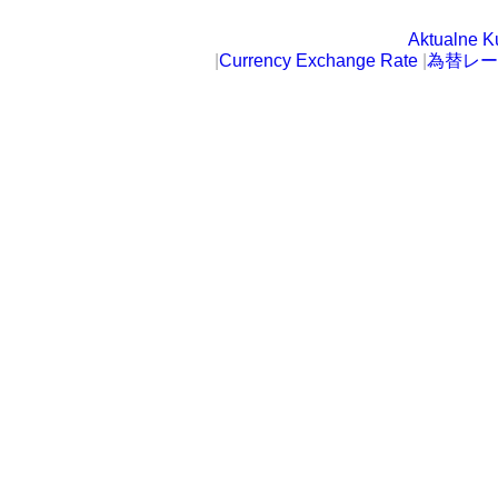
Aktualne K
|
Currency Exchange Rate
|
為替レー